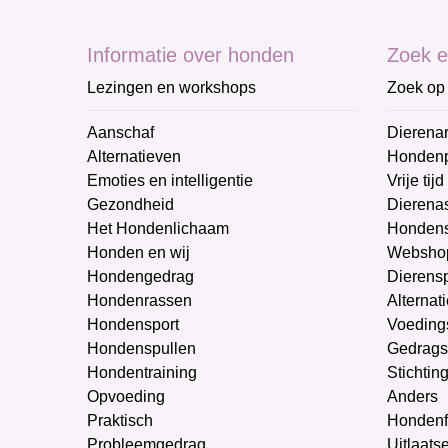
Informatie over honden
Zoek e
Lezingen en workshops
Zoek op 
Aanschaf
Dierenar
Alternatieven
Honden
Emoties en intelligentie
Vrije tijd
Gezondheid
Dierenas
Het Hondenlichaam
Hondens
Honden en wij
Websho
Hondengedrag
Dierens
Hondenrassen
Alternat
Hondensport
Voeding
Hondenspullen
Gedrags
Hondentraining
Stichtin
Opvoeding
Anders
Praktisch
Hondenf
Probleemgedrag
Uitlaats