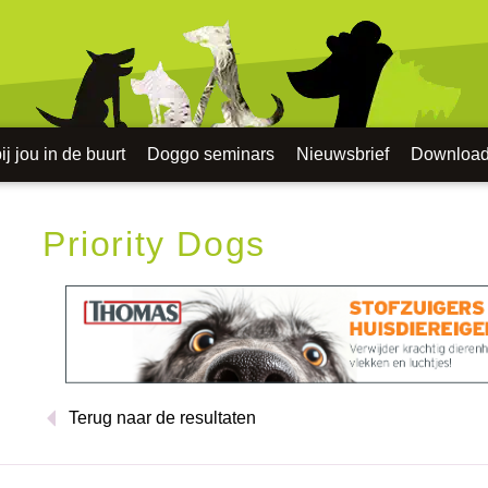
j jou in de buurt
Doggo seminars
Nieuwsbrief
Downloa
Priority Dogs
Terug naar de resultaten