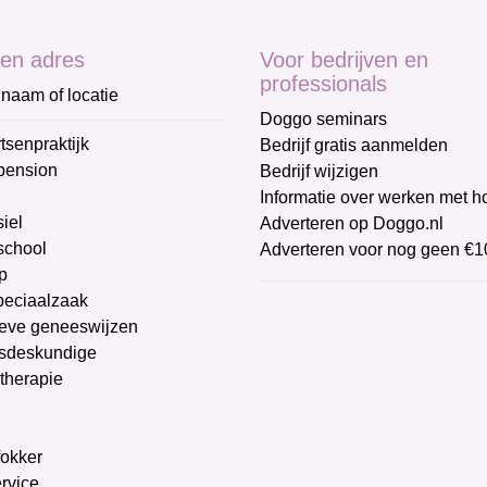
en adres
Voor bedrijven en
professionals
naam of locatie
Doggo seminars
tsenpraktijk
Bedrijf gratis aanmelden
pension
Bedrijf wijzigen
Informatie over werken met 
iel
Adverteren op Doggo.nl
chool
Adverteren voor nog geen €1
p
peciaalzaak
ieve geneeswijzen
sdeskundige
therapie
g
okker
ervice