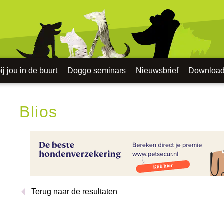
j jou in de buurt
Doggo seminars
Nieuwsbrief
Downloa
Blios
Terug naar de resultaten