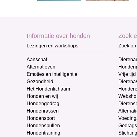
Informatie over honden
Zoek e
Lezingen en workshops
Zoek op 
Aanschaf
Dierenar
Alternatieven
Honden
Emoties en intelligentie
Vrije tijd
Gezondheid
Dierenas
Het Hondenlichaam
Hondens
Honden en wij
Websho
Hondengedrag
Dierens
Hondenrassen
Alternat
Hondensport
Voeding
Hondenspullen
Gedrags
Hondentraining
Stichtin