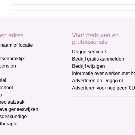
en adres
Voor bedrijven en
professionals
naam of locatie
Doggo seminars
tsenpraktijk
Bedrijf gratis aanmelden
pension
Bedrijf wijzigen
Informatie over werken met 
iel
Adverteren op Doggo.nl
chool
Adverteren voor nog geen €1
p
peciaalzaak
ieve geneeswijzen
sdeskundige
therapie
g