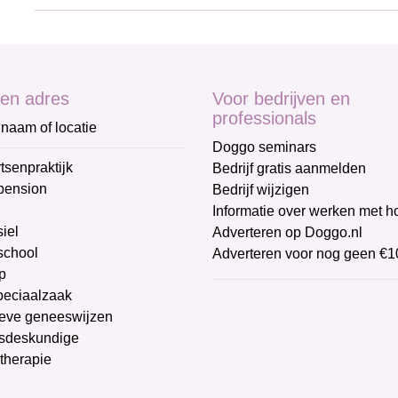
en adres
Voor bedrijven en
professionals
naam of locatie
Doggo seminars
tsenpraktijk
Bedrijf gratis aanmelden
pension
Bedrijf wijzigen
Informatie over werken met 
iel
Adverteren op Doggo.nl
chool
Adverteren voor nog geen €1
p
peciaalzaak
ieve geneeswijzen
sdeskundige
therapie
g