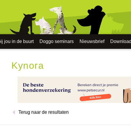
j jou in de buurt
Doggo seminars
Nieuwsbrief
Downloa
Kynora
Terug naar de resultaten