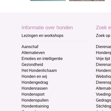
Informatie over honden
Zoek e
Lezingen en workshops
Zoek op 
Aanschaf
Dierenar
Alternatieven
Honden
Emoties en intelligentie
Vrije tijd
Gezondheid
Dierenas
Het Hondenlichaam
Hondens
Honden en wij
Websho
Hondengedrag
Dierens
Hondenrassen
Alternat
Hondensport
Voeding
Hondenspullen
Gedrags
Hondentraining
Stichtin