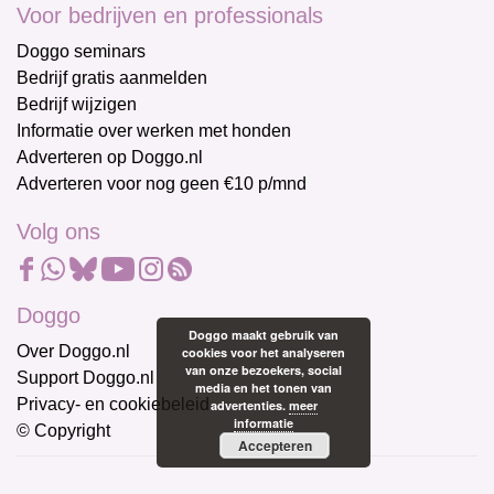
Voor bedrijven en professionals
Doggo seminars
Bedrijf gratis aanmelden
Bedrijf wijzigen
Informatie over werken met honden
Adverteren op Doggo.nl
Adverteren voor nog geen €10 p/mnd
Volg ons
Doggo
Doggo maakt gebruik van
Over Doggo.nl
cookies voor het analyseren
van onze bezoekers, social
Support Doggo.nl
media en het tonen van
Privacy- en cookiebeleid
advertenties.
meer
informatie
© Copyright
Accepteren