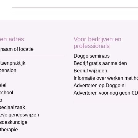
en adres
Voor bedrijven en
professionals
naam of locatie
Doggo seminars
tsenpraktijk
Bedrijf gratis aanmelden
pension
Bedrijf wijzigen
Informatie over werken met 
iel
Adverteren op Doggo.nl
chool
Adverteren voor nog geen €1
p
peciaalzaak
ieve geneeswijzen
sdeskundige
therapie
g