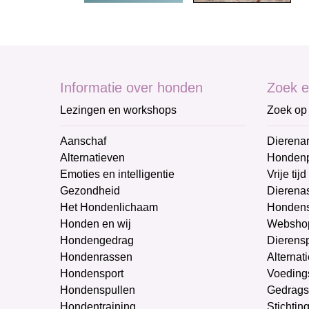
Informatie over honden
Zoek e
Lezingen en workshops
Zoek op 
Aanschaf
Dierenar
Alternatieven
Honden
Emoties en intelligentie
Vrije tijd
Gezondheid
Dierenas
Het Hondenlichaam
Hondens
Honden en wij
Websho
Hondengedrag
Dierens
Hondenrassen
Alternat
Hondensport
Voeding
Hondenspullen
Gedrags
Hondentraining
Stichtin