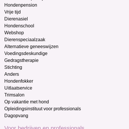
Hondenpension
Vrije tijd
Dierenasiel
Hondenschool
Webshop
Dierenspeciaalzaak
Alternatieve geneeswijzen
Voedingsdeskundige
Gedragstherapie
Stichting
Anders
Hondenfokker
Uitlaatservice
Trimsalon
Op vakantie met hond
Opleidingsinstituut voor professionals
Dagopvang
Voor bedrijven en professionals