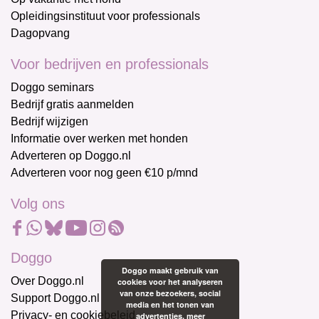
Opleidingsinstituut voor professionals
Dagopvang
Voor bedrijven en professionals
Doggo seminars
Bedrijf gratis aanmelden
Bedrijf wijzigen
Informatie over werken met honden
Adverteren op Doggo.nl
Adverteren voor nog geen €10 p/mnd
Volg ons
Doggo
Doggo maakt gebruik van
Over Doggo.nl
cookies voor het analyseren
van onze bezoekers, social
Support Doggo.nl
media en het tonen van
Privacy- en cookiebeleid
advertenties.
meer