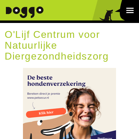
O'Lijf Centrum voor
Natuurlijke
Diergezondheidszorg