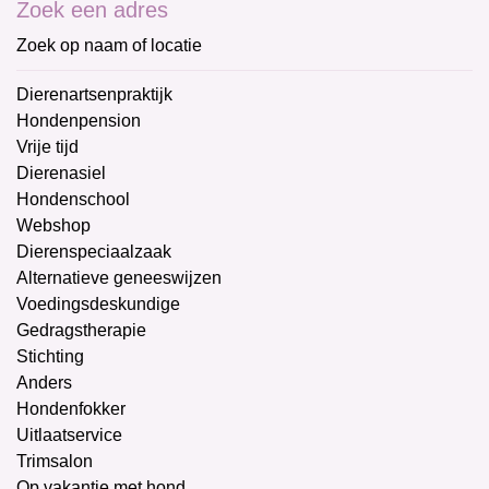
Zoek een adres
Zoek op naam of locatie
Dierenartsenpraktijk
Hondenpension
Vrije tijd
Dierenasiel
Hondenschool
Webshop
Dierenspeciaalzaak
Alternatieve geneeswijzen
Voedingsdeskundige
Gedragstherapie
Stichting
Anders
Hondenfokker
Uitlaatservice
Trimsalon
Op vakantie met hond