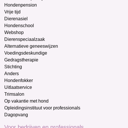
Hondenpension
Vrije tijd
Dierenasiel
Hondenschool
Webshop
Dierenspeciaalzaak
Alternatieve geneeswijzen
Voedingsdeskundige
Gedragstherapie
Stichting
Anders
Hondenfokker
Uitlaatservice
Trimsalon
Op vakantie met hond
Opleidingsinstituut voor professionals
Dagopvang
Voor bedrijven en professionals