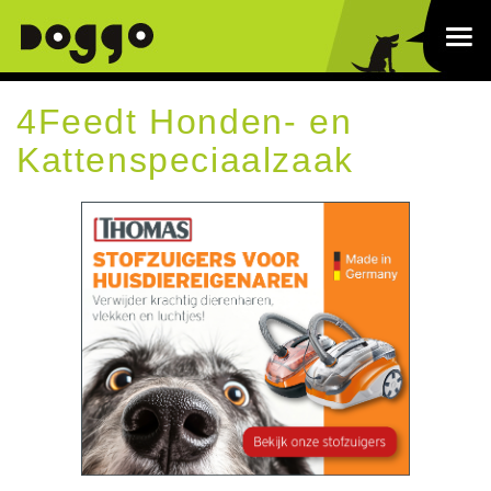
4Feedt Honden- en
Kattenspeciaalzaak