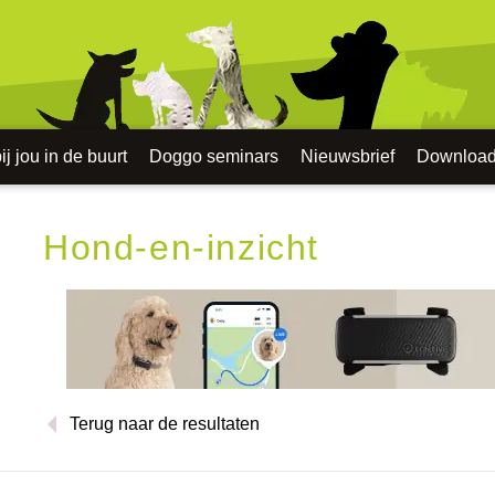
j jou in de buurt
Doggo seminars
Nieuwsbrief
Downloa
Hond-en-inzicht
Terug naar de resultaten