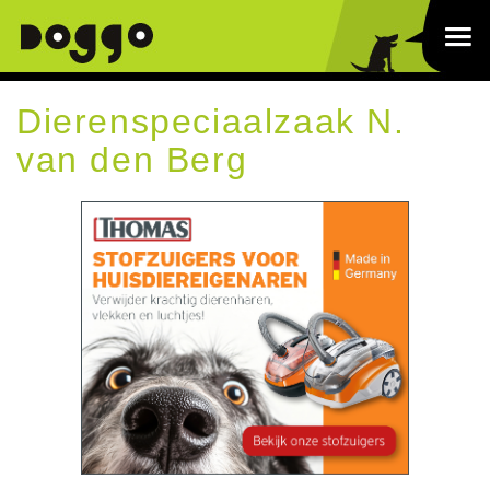
Dierenspeciaalzaak N.
van den Berg