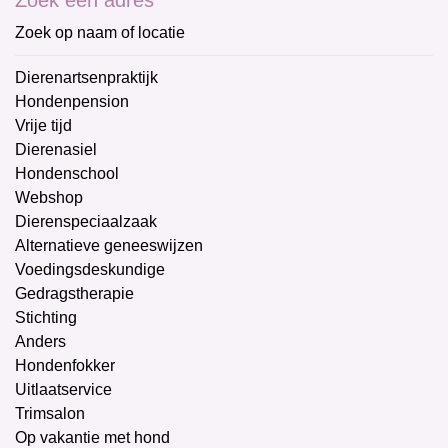
Zoek een adres
Zoek op naam of locatie
Dierenartsenpraktijk
Hondenpension
Vrije tijd
Dierenasiel
Hondenschool
Webshop
Dierenspeciaalzaak
Alternatieve geneeswijzen
Voedingsdeskundige
Gedragstherapie
Stichting
Anders
Hondenfokker
Uitlaatservice
Trimsalon
Op vakantie met hond