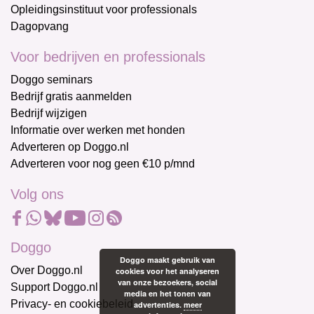
Opleidingsinstituut voor professionals
Dagopvang
Voor bedrijven en professionals
Doggo seminars
Bedrijf gratis aanmelden
Bedrijf wijzigen
Informatie over werken met honden
Adverteren op Doggo.nl
Adverteren voor nog geen €10 p/mnd
Volg ons
Doggo
Doggo maakt gebruik van
Over Doggo.nl
cookies voor het analyseren
van onze bezoekers, social
Support Doggo.nl
media en het tonen van
Privacy- en cookiebeleid
advertenties.
meer