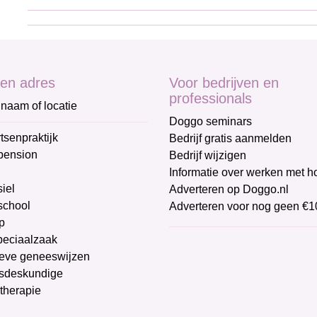
en adres
Voor bedrijven en
professionals
naam of locatie
Doggo seminars
tsenpraktijk
Bedrijf gratis aanmelden
pension
Bedrijf wijzigen
Informatie over werken met 
iel
Adverteren op Doggo.nl
chool
Adverteren voor nog geen €1
p
peciaalzaak
ieve geneeswijzen
sdeskundige
therapie
g