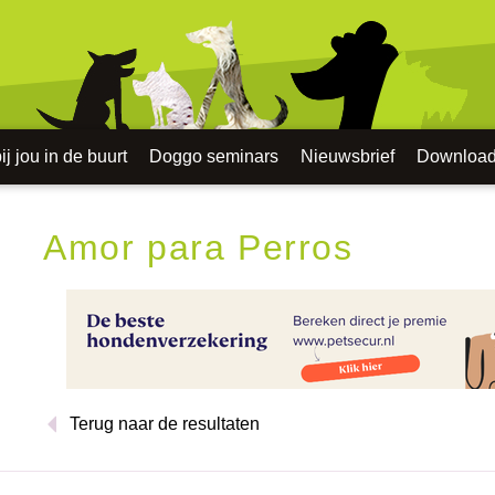
j jou in de buurt
Doggo seminars
Nieuwsbrief
Downloa
Amor para Perros
Terug naar de resultaten