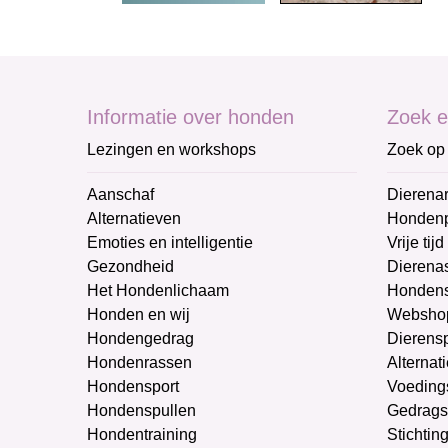
Informatie over honden
Zoek e
Lezingen en workshops
Zoek op 
Aanschaf
Dierenar
Alternatieven
Honden
Emoties en intelligentie
Vrije tijd
Gezondheid
Dierenas
Het Hondenlichaam
Hondens
Honden en wij
Websho
Hondengedrag
Dierens
Hondenrassen
Alternat
Hondensport
Voeding
Hondenspullen
Gedrags
Hondentraining
Stichtin