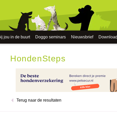
j jou in de buurt
Doggo seminars
Nieuwsbrief
Downloa
HondenSteps
Terug naar de resultaten