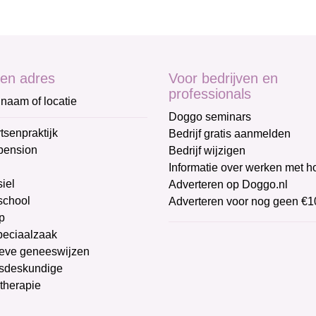
en adres
Voor bedrijven en
professionals
naam of locatie
Doggo seminars
tsenpraktijk
Bedrijf gratis aanmelden
pension
Bedrijf wijzigen
Informatie over werken met 
iel
Adverteren op Doggo.nl
chool
Adverteren voor nog geen €1
p
peciaalzaak
ieve geneeswijzen
sdeskundige
therapie
g