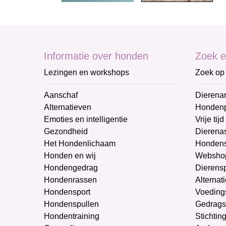
Informatie over honden
Zoek e
Lezingen en workshops
Zoek op 
Aanschaf
Dierenar
Alternatieven
Honden
Emoties en intelligentie
Vrije tijd
Gezondheid
Dierenas
Het Hondenlichaam
Hondens
Honden en wij
Websho
Hondengedrag
Dierens
Hondenrassen
Alternat
Hondensport
Voeding
Hondenspullen
Gedrags
Hondentraining
Stichtin