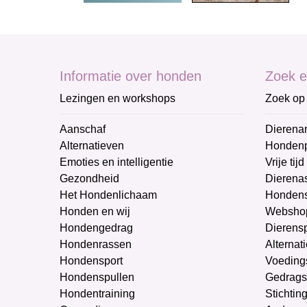
Informatie over honden
Zoek e
Lezingen en workshops
Zoek op 
Aanschaf
Dierenar
Alternatieven
Honden
Emoties en intelligentie
Vrije tijd
Gezondheid
Dierenas
Het Hondenlichaam
Hondens
Honden en wij
Websho
Hondengedrag
Dierens
Hondenrassen
Alternat
Hondensport
Voeding
Hondenspullen
Gedrags
Hondentraining
Stichtin