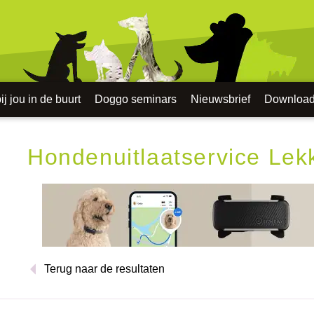
j jou in de buurt
Doggo seminars
Nieuwsbrief
Downloa
Hondenuitlaatservice Lek
Terug naar de resultaten