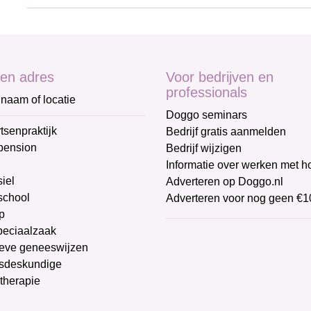
en adres
Voor bedrijven en
professionals
naam of locatie
Doggo seminars
tsenpraktijk
Bedrijf gratis aanmelden
pension
Bedrijf wijzigen
Informatie over werken met 
iel
Adverteren op Doggo.nl
chool
Adverteren voor nog geen €1
p
peciaalzaak
ieve geneeswijzen
sdeskundige
therapie
g