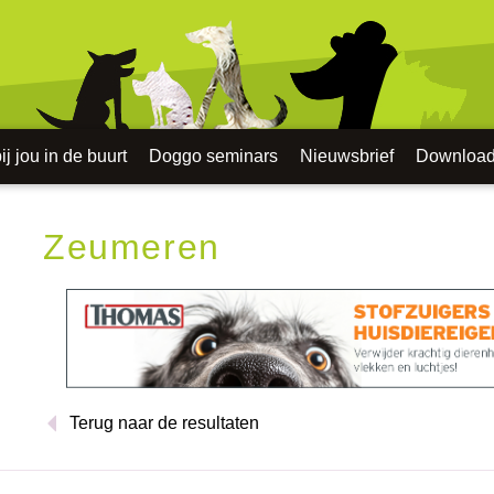
j jou in de buurt
Doggo seminars
Nieuwsbrief
Downloa
Zeumeren
Terug naar de resultaten