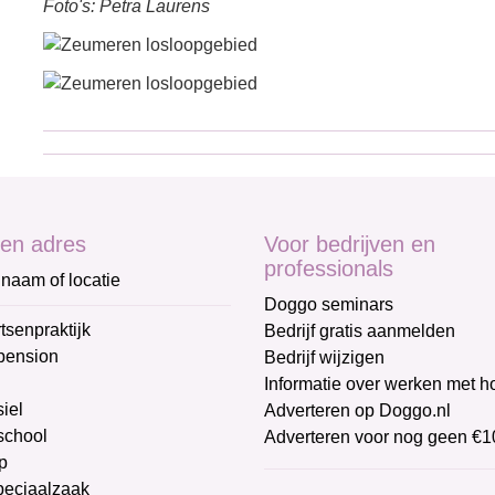
Foto's: Petra Laurens
en adres
Voor bedrijven en
professionals
naam of locatie
Doggo seminars
tsenpraktijk
Bedrijf gratis aanmelden
pension
Bedrijf wijzigen
Informatie over werken met 
iel
Adverteren op Doggo.nl
chool
Adverteren voor nog geen €1
p
peciaalzaak