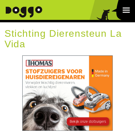
Stichting Dierensteun La
Vida