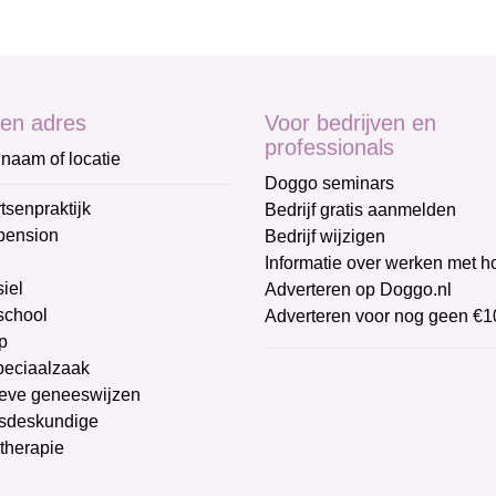
en adres
Voor bedrijven en
professionals
naam of locatie
Doggo seminars
tsenpraktijk
Bedrijf gratis aanmelden
pension
Bedrijf wijzigen
Informatie over werken met 
iel
Adverteren op Doggo.nl
chool
Adverteren voor nog geen €1
p
peciaalzaak
ieve geneeswijzen
sdeskundige
therapie
g