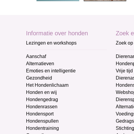
Informatie over honden
Zoek e
Lezingen en workshops
Zoek op 
Aanschaf
Dierenar
Alternatieven
Honden
Emoties en intelligentie
Vrije tijd
Gezondheid
Dierenas
Het Hondenlichaam
Hondens
Honden en wij
Websho
Hondengedrag
Dierens
Hondenrassen
Alternat
Hondensport
Voeding
Hondenspullen
Gedrags
Hondentraining
Stichtin