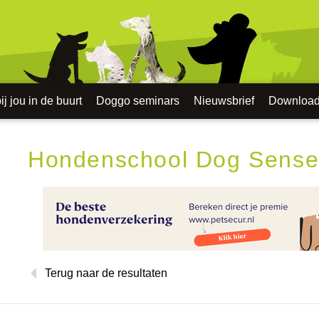
j jou in de buurt
Doggo seminars
Nieuwsbrief
Downloa
Hondenschool Dog Sens
Terug naar de resultaten