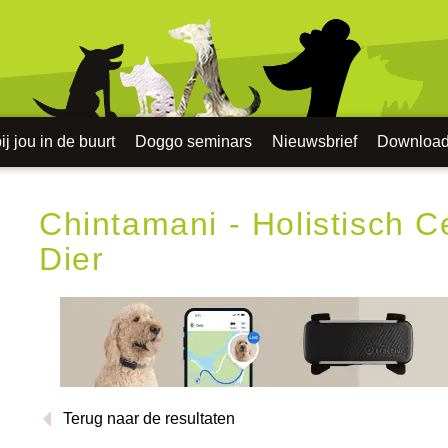
j jou in de buurt
Doggo seminars
Nieuwsbrief
Downloa
Chintamani - Holistisch 
Dier
Terug naar de resultaten