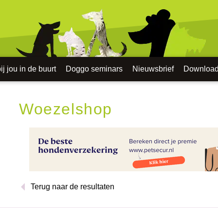
j jou in de buurt
Doggo seminars
Nieuwsbrief
Downloa
Woezelshop
Terug naar de resultaten