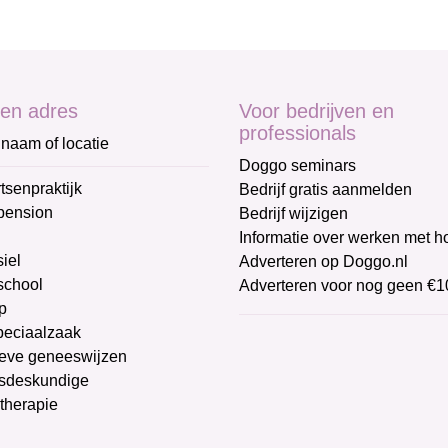
en adres
Voor bedrijven en
professionals
naam of locatie
Doggo seminars
tsenpraktijk
Bedrijf gratis aanmelden
pension
Bedrijf wijzigen
Informatie over werken met 
iel
Adverteren op Doggo.nl
chool
Adverteren voor nog geen €1
p
peciaalzaak
ieve geneeswijzen
sdeskundige
therapie
g