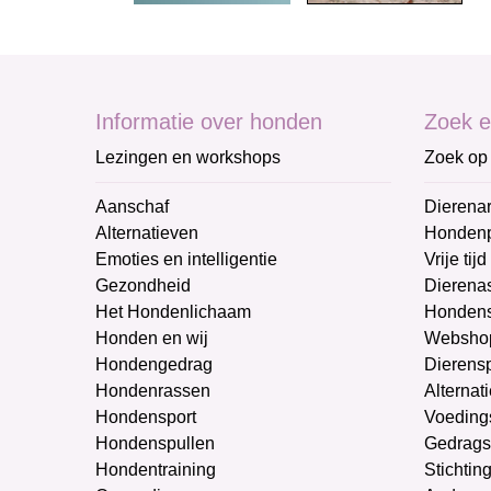
Informatie over honden
Zoek e
Lezingen en workshops
Zoek op 
Aanschaf
Dierenar
Alternatieven
Honden
Emoties en intelligentie
Vrije tijd
Gezondheid
Dierenas
Het Hondenlichaam
Hondens
Honden en wij
Websho
Hondengedrag
Dierens
Hondenrassen
Alternat
Hondensport
Voeding
Hondenspullen
Gedrags
Hondentraining
Stichtin