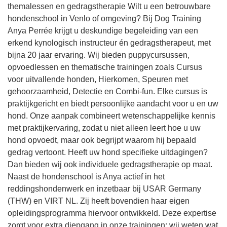
themalessen en gedragstherapie Wilt u een betrouwbare
hondenschool in Venlo of omgeving? Bij Dog Training
Anya Perrée krijgt u deskundige begeleiding van een
erkend kynologisch instructeur én gedragstherapeut, met
bijna 20 jaar ervaring. Wij bieden puppycursussen,
opvoedlessen en thematische trainingen zoals Cursus
voor uitvallende honden, Hierkomen, Speuren met
gehoorzaamheid, Detectie en Combi-fun. Elke cursus is
praktijkgericht en biedt persoonlijke aandacht voor u en uw
hond. Onze aanpak combineert wetenschappelijke kennis
met praktijkervaring, zodat u niet alleen leert hoe u uw
hond opvoedt, maar ook begrijpt waarom hij bepaald
gedrag vertoont. Heeft uw hond specifieke uitdagingen?
Dan bieden wij ook individuele gedragstherapie op maat.
Naast de hondenschool is Anya actief in het
reddingshondenwerk en inzetbaar bij USAR Germany
(THW) en VIRT NL. Zij heeft bovendien haar eigen
opleidingsprogramma hiervoor ontwikkeld. Deze expertise
zorgt voor extra diepgang in onze trainingen: wij weten wat