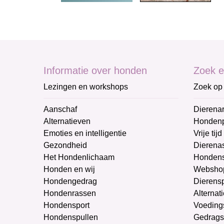
Informatie over honden
Zoek e
Lezingen en workshops
Zoek op 
Aanschaf
Dierenar
Alternatieven
Honden
Emoties en intelligentie
Vrije tijd
Gezondheid
Dierenas
Het Hondenlichaam
Hondens
Honden en wij
Websho
Hondengedrag
Dierens
Hondenrassen
Alternat
Hondensport
Voeding
Hondenspullen
Gedrags