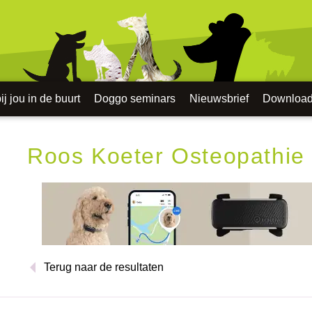
j jou in de buurt
Doggo seminars
Nieuwsbrief
Downloa
Roos Koeter Osteopathie
Terug naar de resultaten