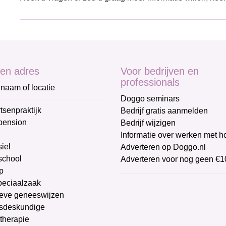
en adres
Voor bedrijven en
professionals
naam of locatie
Doggo seminars
tsenpraktijk
Bedrijf gratis aanmelden
pension
Bedrijf wijzigen
Informatie over werken met 
iel
Adverteren op Doggo.nl
chool
Adverteren voor nog geen €1
p
peciaalzaak
ieve geneeswijzen
sdeskundige
therapie