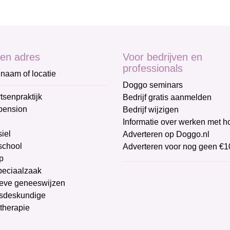
en adres
Voor bedrijven en
professionals
naam of locatie
Doggo seminars
tsenpraktijk
Bedrijf gratis aanmelden
pension
Bedrijf wijzigen
Informatie over werken met 
iel
Adverteren op Doggo.nl
chool
Adverteren voor nog geen €1
p
peciaalzaak
ieve geneeswijzen
sdeskundige
therapie
g