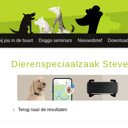
j jou in de buurt
Doggo seminars
Nieuwsbrief
Downloa
Dierenspeciaalzaak Stev
Terug naar de resultaten