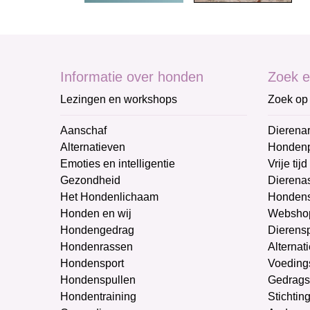
Informatie over honden
Zoek e
Lezingen en workshops
Zoek op 
Aanschaf
Dierenar
Alternatieven
Honden
Emoties en intelligentie
Vrije tijd
Gezondheid
Dierenas
Het Hondenlichaam
Hondens
Honden en wij
Websho
Hondengedrag
Dierens
Hondenrassen
Alternat
Hondensport
Voeding
Hondenspullen
Gedrags
Hondentraining
Stichtin