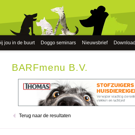
j jou in de buurt
Doggo seminars
Nieuwsbrief
Downloa
BARFmenu B.V.
Terug naar de resultaten