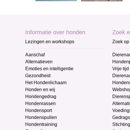
Informatie over honden
Zoek e
Lezingen en workshops
Zoek op 
Aanschaf
Dierenar
Alternatieven
Honden
Emoties en intelligentie
Vrije tijd
Gezondheid
Dierenas
Het Hondenlichaam
Hondens
Honden en wij
Websho
Hondengedrag
Dierens
Hondenrassen
Alternat
Hondensport
Voeding
Hondenspullen
Gedrags
Hondentraining
Stichtin