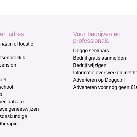
en adres
Voor bedrijven en
professionals
naam of locatie
Doggo seminars
tsenpraktijk
Bedrijf gratis aanmelden
pension
Bedrijf wijzigen
Informatie over werken met 
iel
Adverteren op Doggo.nl
chool
Adverteren voor nog geen €1
p
peciaalzaak
ieve geneeswijzen
sdeskundige
therapie
g