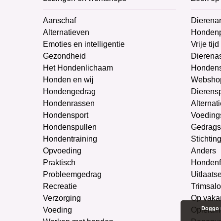
Aanschaf
Dierenar
Alternatieven
Honden
Emoties en intelligentie
Vrije tijd
Gezondheid
Dierenas
Het Hondenlichaam
Hondens
Honden en wij
Websho
Hondengedrag
Dierens
Hondenrassen
Alternat
Hondensport
Voeding
Hondenspullen
Gedrags
Hondentraining
Stichtin
Opvoeding
Anders
Praktisch
Hondenf
Probleemgedrag
Uitlaats
Recreatie
Trimsal
Verzorging
Op vaka
Doggo m
Voeding
Opleidin