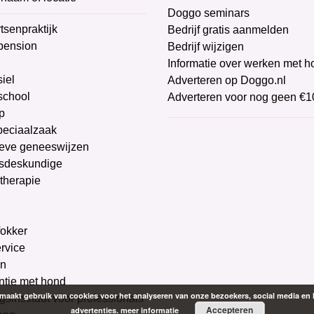
Doggo seminars
tsenpraktijk
Bedrijf gratis aanmelden
pension
Bedrijf wijzigen
Informatie over werken met 
iel
Adverteren op Doggo.nl
chool
Adverteren voor nog geen €1
p
peciaalzaak
ieve geneeswijzen
sdeskundige
therapie
g
okker
ervice
on
ntie met hond
aakt gebruik van cookies voor het analyseren van onze bezoekers, social media en 
gsinstituut voor professionals
Accepteren
advertenties.
meer informatie