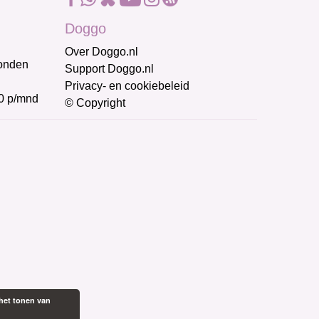
Doggo
Over Doggo.nl
honden
Support Doggo.nl
Privacy- en cookiebeleid
0 p/mnd
© Copyright
het tonen van