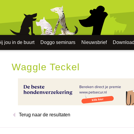
j jou in de buurt
Doggo seminars
Nieuwsbrief
Downloa
Waggle Teckel
Terug naar de resultaten