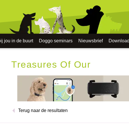
j jou in de buurt
Doggo seminars
Nieuwsbrief
Downloa
Treasures Of Our
Terug naar de resultaten