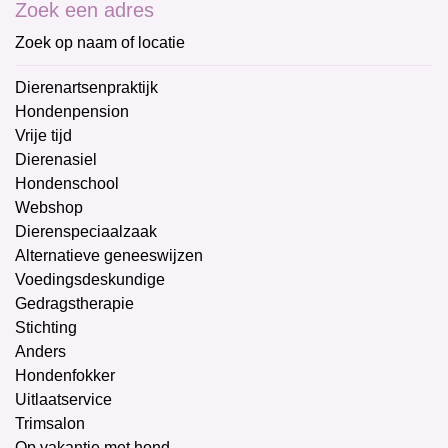
Zoek een adres
Zoek op naam of locatie
Dierenartsenpraktijk
Hondenpension
Vrije tijd
Dierenasiel
Hondenschool
Webshop
Dierenspeciaalzaak
Alternatieve geneeswijzen
Voedingsdeskundige
Gedragstherapie
Stichting
Anders
Hondenfokker
Uitlaatservice
Trimsalon
Op vakantie met hond