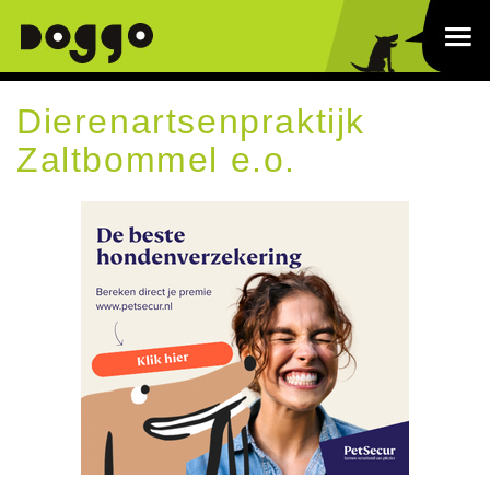
Dierenartsenpraktijk
Zaltbommel e.o.