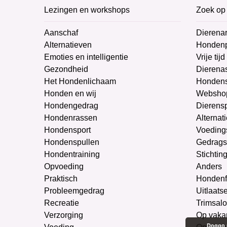
Lezingen en workshops
Zoek op 
Aanschaf
Dierenar
Alternatieven
Honden
Emoties en intelligentie
Vrije tijd
Gezondheid
Dierenas
Het Hondenlichaam
Hondens
Honden en wij
Websho
Hondengedrag
Dierens
Hondenrassen
Alternat
Hondensport
Voeding
Hondenspullen
Gedrags
Hondentraining
Stichtin
Opvoeding
Anders
Praktisch
Hondenf
Probleemgedrag
Uitlaats
Recreatie
Trimsal
Verzorging
Op vaka
Doggo m