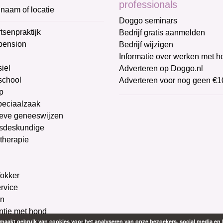
professionals
naam of locatie
Doggo seminars
tsenpraktijk
Bedrijf gratis aanmelden
pension
Bedrijf wijzigen
Informatie over werken met 
iel
Adverteren op Doggo.nl
chool
Adverteren voor nog geen €1
p
peciaalzaak
ieve geneeswijzen
sdeskundige
therapie
g
okker
ervice
on
ntie met hond
aakt gebruik van cookies voor het analyseren van onze bezoekers, social media en 