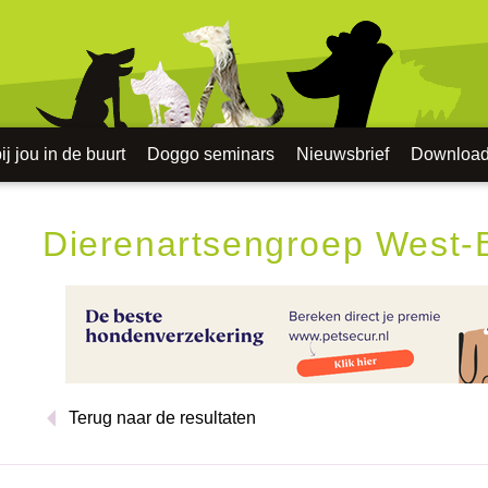
j jou in de buurt
Doggo seminars
Nieuwsbrief
Downloa
Dierenartsengroep West-B
Terug naar de resultaten