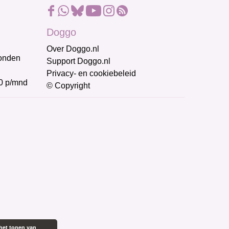
Doggo
Over Doggo.nl
honden
Support Doggo.nl
Privacy- en cookiebeleid
0 p/mnd
© Copyright
het tonen van