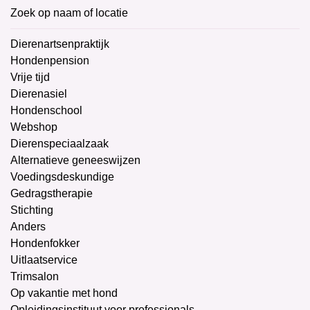
Zoek op naam of locatie
Dierenartsenpraktijk
Hondenpension
Vrije tijd
Dierenasiel
Hondenschool
Webshop
Dierenspeciaalzaak
Alternatieve geneeswijzen
Voedingsdeskundige
Gedragstherapie
Stichting
Anders
Hondenfokker
Uitlaatservice
Trimsalon
Op vakantie met hond
Opleidingsinstituut voor professionals