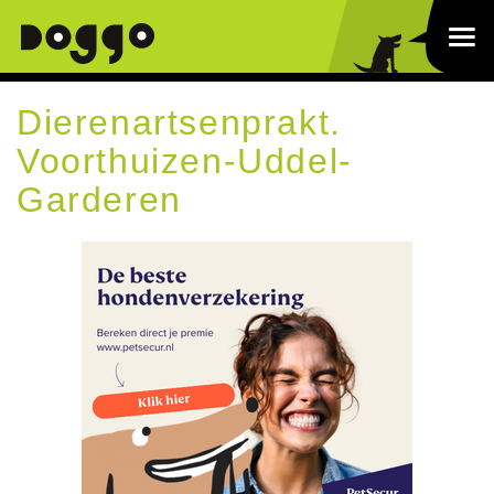
Dierenartsenprakt.
Voorthuizen-Uddel-
Garderen