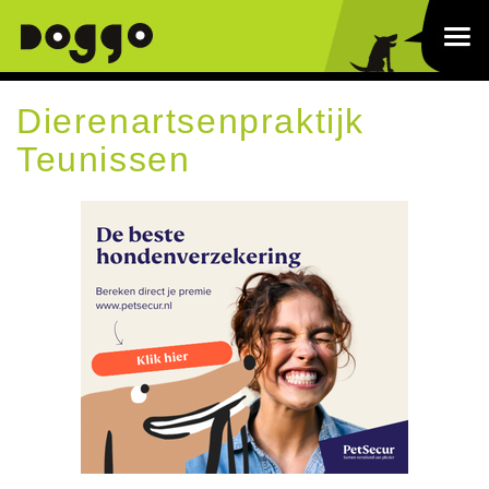
Dierenartsenpraktijk
Teunissen