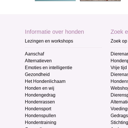
Informatie over honden
Zoek e
Lezingen en workshops
Zoek op 
Aanschaf
Dierenar
Alternatieven
Honden
Emoties en intelligentie
Vrije tijd
Gezondheid
Dierenas
Het Hondenlichaam
Hondens
Honden en wij
Websho
Hondengedrag
Dierens
Hondenrassen
Alternat
Hondensport
Voeding
Hondenspullen
Gedrags
Hondentraining
Stichtin