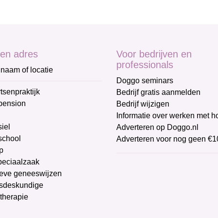
en adres
Voor bedrijven en
professionals
naam of locatie
Doggo seminars
tsenpraktijk
Bedrijf gratis aanmelden
pension
Bedrijf wijzigen
Informatie over werken met 
iel
Adverteren op Doggo.nl
chool
Adverteren voor nog geen €1
p
peciaalzaak
ieve geneeswijzen
sdeskundige
therapie
g