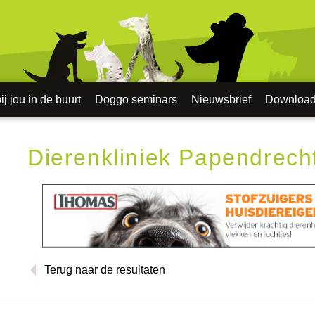
j jou in de buurt
Doggo seminars
Nieuwsbrief
Downloa
Dierenkliniek Papendrech
Terug naar de resultaten