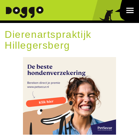
Dierenartspraktijk
Hillegersberg