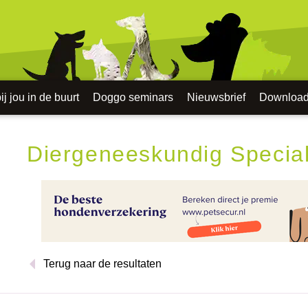
j jou in de buurt
Doggo seminars
Nieuwsbrief
Downloa
Diergeneeskundig Specia
Terug naar de resultaten