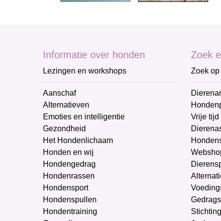
Informatie over honden
Zoek e
Lezingen en workshops
Zoek op 
Aanschaf
Dierenar
Alternatieven
Honden
Emoties en intelligentie
Vrije tijd
Gezondheid
Dierenas
Het Hondenlichaam
Hondens
Honden en wij
Websho
Hondengedrag
Dierens
Hondenrassen
Alternat
Hondensport
Voeding
Hondenspullen
Gedrags
Hondentraining
Stichtin