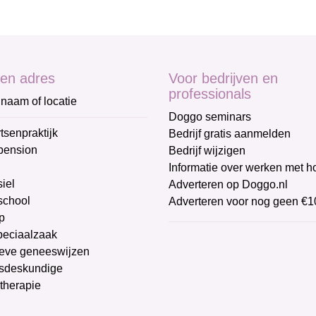
en adres
Voor bedrijven en
professionals
naam of locatie
Doggo seminars
tsenpraktijk
Bedrijf gratis aanmelden
pension
Bedrijf wijzigen
Informatie over werken met 
iel
Adverteren op Doggo.nl
chool
Adverteren voor nog geen €1
p
peciaalzaak
ieve geneeswijzen
sdeskundige
therapie
g