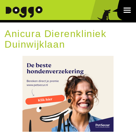
Anicura Dierenkliniek
Duinwijklaan