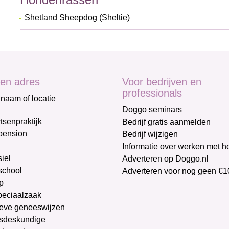
Shetland Sheepdog (Sheltie)
en adres
Voor bedrijven en
professionals
naam of locatie
Doggo seminars
tsenpraktijk
Bedrijf gratis aanmelden
pension
Bedrijf wijzigen
Informatie over werken met 
iel
Adverteren op Doggo.nl
chool
Adverteren voor nog geen €1
p
peciaalzaak
ieve geneeswijzen
sdeskundige