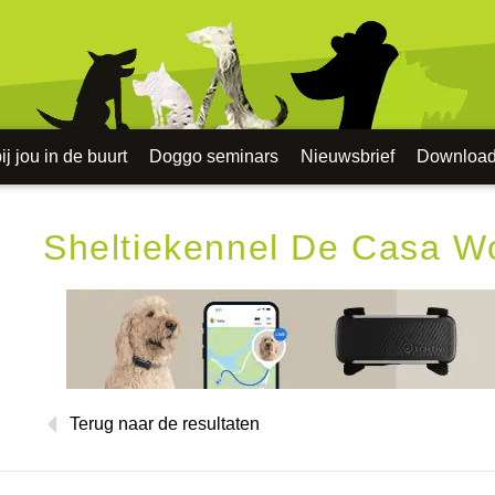
j jou in de buurt
Doggo seminars
Nieuwsbrief
Downloa
Sheltiekennel De Casa W
Terug naar de resultaten