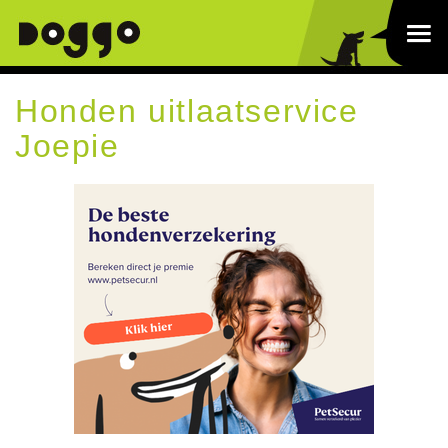
Honden uitlaatservice
Joepie