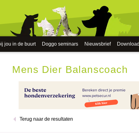
j jou in de buurt
Doggo seminars
Nieuwsbrief
Downloa
Mens Dier Balanscoach
Terug naar de resultaten