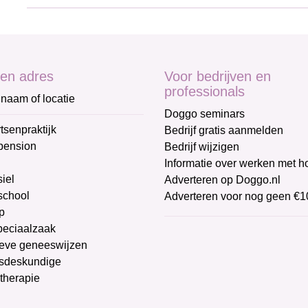
en adres
Voor bedrijven en
professionals
naam of locatie
Doggo seminars
tsenpraktijk
Bedrijf gratis aanmelden
pension
Bedrijf wijzigen
Informatie over werken met 
iel
Adverteren op Doggo.nl
chool
Adverteren voor nog geen €1
p
peciaalzaak
ieve geneeswijzen
sdeskundige
therapie
g