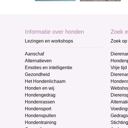
Informatie over honden
Zoek e
Lezingen en workshops
Zoek op 
Aanschaf
Dierenar
Alternatieven
Honden
Emoties en intelligentie
Vrije tijd
Gezondheid
Dierenas
Het Hondenlichaam
Hondens
Honden en wij
Websho
Hondengedrag
Dierens
Hondenrassen
Alternat
Hondensport
Voeding
Hondenspullen
Gedrags
Hondentraining
Stichtin