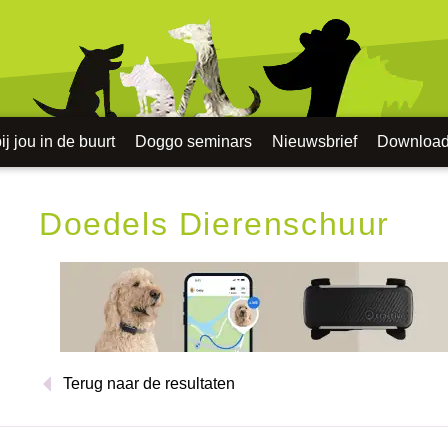
j jou in de buurt
Doggo seminars
Nieuwsbrief
Downloa
Doedels Dierenschuur
Terug naar de resultaten