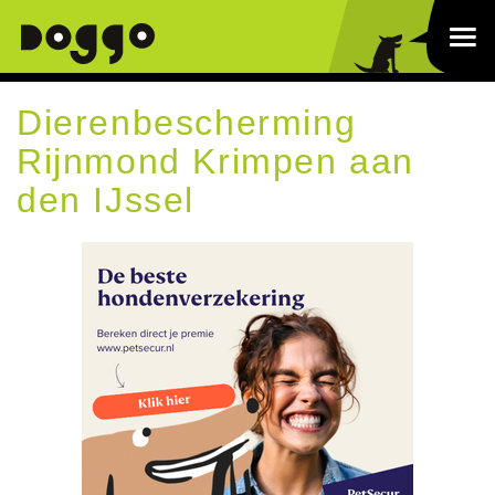
Dierenbescherming
Rijnmond Krimpen aan
den IJssel