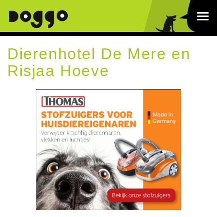
Dierenhotel De Mere en
Risjaa Hoeve