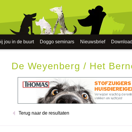
j jou in de buurt
Doggo seminars
Nieuwsbrief
Downloa
De Weyenberg / Het Bern
Terug naar de resultaten