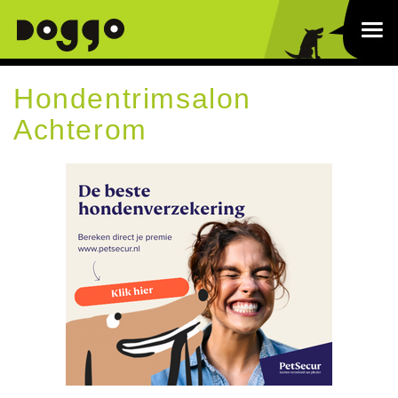
Hondentrimsalon
Achterom