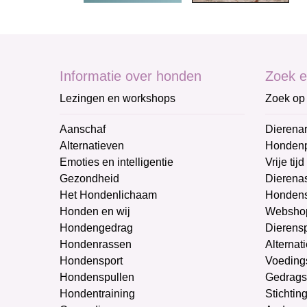
Informatie over honden
Zoek e
Lezingen en workshops
Zoek op 
Aanschaf
Dierenar
Alternatieven
Honden
Emoties en intelligentie
Vrije tijd
Gezondheid
Dierenas
Het Hondenlichaam
Hondens
Honden en wij
Websho
Hondengedrag
Dierens
Hondenrassen
Alternat
Hondensport
Voeding
Hondenspullen
Gedrags
Hondentraining
Stichtin