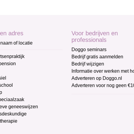
en adres
Voor bedrijven en
professionals
naam of locatie
Doggo seminars
tsenpraktijk
Bedrijf gratis aanmelden
pension
Bedrijf wijzigen
Informatie over werken met 
iel
Adverteren op Doggo.nl
chool
Adverteren voor nog geen €1
p
peciaalzaak
ieve geneeswijzen
sdeskundige
therapie
g