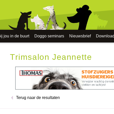
j jou in de buurt
Doggo seminars
Nieuwsbrief
Downloa
Trimsalon Jeannette
Terug naar de resultaten