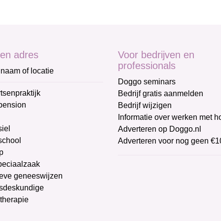
en adres
Voor bedrijven en
professionals
naam of locatie
Doggo seminars
tsenpraktijk
Bedrijf gratis aanmelden
pension
Bedrijf wijzigen
Informatie over werken met 
iel
Adverteren op Doggo.nl
chool
Adverteren voor nog geen €1
p
peciaalzaak
ieve geneeswijzen
sdeskundige
therapie
g