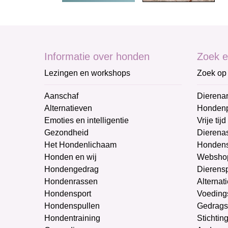
Informatie over honden
Zoek e
Lezingen en workshops
Zoek op 
Aanschaf
Dierenar
Alternatieven
Honden
Emoties en intelligentie
Vrije tijd
Gezondheid
Dierenas
Het Hondenlichaam
Hondens
Honden en wij
Websho
Hondengedrag
Dierens
Hondenrassen
Alternat
Hondensport
Voeding
Hondenspullen
Gedrags
Hondentraining
Stichtin