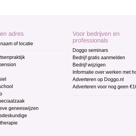
en adres
Voor bedrijven en
professionals
naam of locatie
Doggo seminars
tsenpraktijk
Bedrijf gratis aanmelden
pension
Bedrijf wijzigen
Informatie over werken met 
iel
Adverteren op Doggo.nl
chool
Adverteren voor nog geen €1
p
peciaalzaak
ieve geneeswijzen
sdeskundige
therapie
g