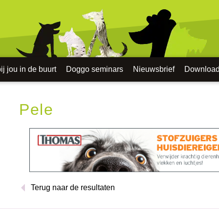
j jou in de buurt
Doggo seminars
Nieuwsbrief
Downloa
Pele
Terug naar de resultaten