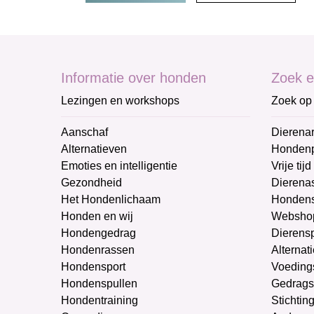
Informatie over honden
Zoek e
Lezingen en workshops
Zoek op 
Aanschaf
Dierenar
Alternatieven
Honden
Emoties en intelligentie
Vrije tijd
Gezondheid
Dierenas
Het Hondenlichaam
Hondens
Honden en wij
Websho
Hondengedrag
Dierens
Hondenrassen
Alternat
Hondensport
Voeding
Hondenspullen
Gedrags
Hondentraining
Stichtin