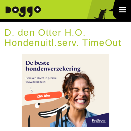
D. den Otter H.O.
Hondenuitl.serv. TimeOut