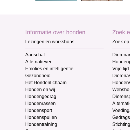
Informatie over honden
Zoek e
Lezingen en workshops
Zoek op 
Aanschaf
Dierenar
Alternatieven
Honden
Emoties en intelligentie
Vrije tijd
Gezondheid
Dierenas
Het Hondenlichaam
Hondens
Honden en wij
Websho
Hondengedrag
Dierens
Hondenrassen
Alternat
Hondensport
Voeding
Hondenspullen
Gedrags
Hondentraining
Stichtin