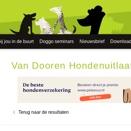
j jou in de buurt
Doggo seminars
Nieuwsbrief
Downloa
Van Dooren Hondenuitlaa
Terug naar de resultaten