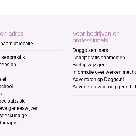
en adres
Voor bedrijven en
professionals
naam of locatie
Doggo seminars
tsenpraktijk
Bedrijf gratis aanmelden
pension
Bedrijf wijzigen
Informatie over werken met 
iel
Adverteren op Doggo.nl
chool
Adverteren voor nog geen €1
p
peciaalzaak
ieve geneeswijzen
sdeskundige
therapie
g