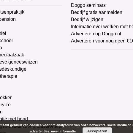
Doggo seminars
tsenpraktijk
Bedrijf gratis aanmelden
pension
Bedrijf wijzigen
Informatie over werken met 
iel
Adverteren op Doggo.nl
chool
Adverteren voor nog geen €1
p
peciaalzaak
ieve geneeswijzen
sdeskundige
therapie
g
okker
ervice
on
ntie met hond
aakt gebruik van cookies voor het analyseren van onze bezoekers, social media en 
gsinstituut voor professionals
Accepteren
advertenties.
meer informatie