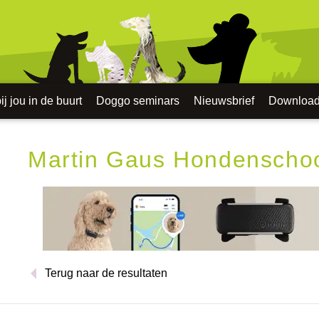
j jou in de buurt
Doggo seminars
Nieuwsbrief
Downloa
Martin Gaus Hondenscho
Terug naar de resultaten