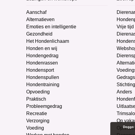
Aanschaf
Dierenar
Alternatieven
Honden
Emoties en intelligentie
Vrije tijd
Gezondheid
Dierenas
Het Hondenlichaam
Hondens
Honden en wij
Websho
Hondengedrag
Dierens
Hondenrassen
Alternat
Hondensport
Voeding
Hondenspullen
Gedrags
Hondentraining
Stichtin
Opvoeding
Anders
Praktisch
Hondenf
Probleemgedrag
Uitlaats
Recreatie
Trimsal
Verzorging
Op vaka
Doggo m
Voeding
Opleidin