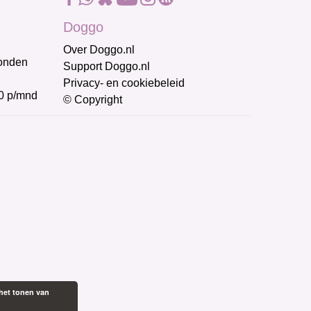
Doggo
Over Doggo.nl
honden
Support Doggo.nl
Privacy- en cookiebeleid
0 p/mnd
© Copyright
het tonen van