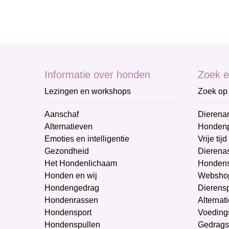
Informatie over honden
Zoek e
Lezingen en workshops
Zoek op 
Aanschaf
Dierenar
Alternatieven
Honden
Emoties en intelligentie
Vrije tijd
Gezondheid
Dierenas
Het Hondenlichaam
Hondens
Honden en wij
Websho
Hondengedrag
Dierens
Hondenrassen
Alternat
Hondensport
Voeding
Hondenspullen
Gedrags