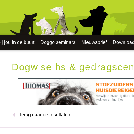
j jou in de buurt
Doggo seminars
Nieuwsbrief
Downloa
Dogwise hs & gedragsce
Terug naar de resultaten