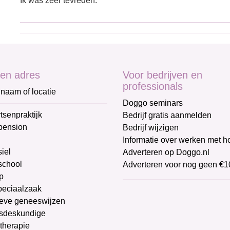
Ik was zeer tevreden.
en adres
Voor bedrijven en
professionals
naam of locatie
Doggo seminars
tsenpraktijk
Bedrijf gratis aanmelden
pension
Bedrijf wijzigen
Informatie over werken met 
iel
Adverteren op Doggo.nl
chool
Adverteren voor nog geen €1
p
peciaalzaak
ieve geneeswijzen
sdeskundige
therapie