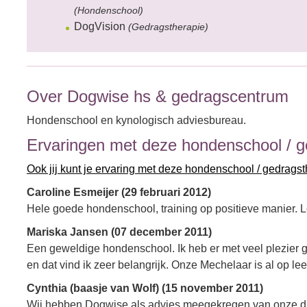
(Hondenschool)
DogVision
(Gedragstherapie)
Over Dogwise hs & gedragscentrum
Hondenschool en kynologisch adviesbureau.
Ervaringen met deze hondenschool / g
Ook jij kunt je ervaring met deze hondenschool / gedrags
Caroline Esmeijer (29 februari 2012)
Hele goede hondenschool, training op positieve manier.
Mariska Jansen (07 december 2011)
Een geweldige hondenschool. Ik heb er met veel plezier g
en dat vind ik zeer belangrijk. Onze Mechelaar is al op le
Cynthia (baasje van Wolf) (15 november 2011)
Wij hebben Dogwise als advies meegekregen van onze di