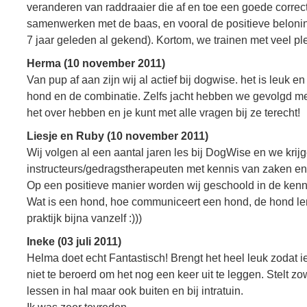
veranderen van raddraaier die af en toe een goede correct
samenwerken met de baas, en vooral de positieve beloni
7 jaar geleden al gekend). Kortom, we trainen met veel ple
Herma (10 november 2011)
Van pup af aan zijn wij al actief bij dogwise. het is leuk 
hond en de combinatie. Zelfs jacht hebben we gevolgd me
het over hebben en je kunt met alle vragen bij ze terecht!
Liesje en Ruby (10 november 2011)
Wij volgen al een aantal jaren les bij DogWise en we krij
instructeurs/gedragstherapeuten met kennis van zaken en d
Op een positieve manier worden wij geschoold in de kenn
Wat is een hond, hoe communiceert een hond, de hond ler
praktijk bijna vanzelf :)))
Ineke (03 juli 2011)
Helma doet echt Fantastisch! Brengt het heel leuk zodat ied
niet te beroerd om het nog een keer uit te leggen. Stelt z
lessen in hal maar ook buiten en bij intratuin.